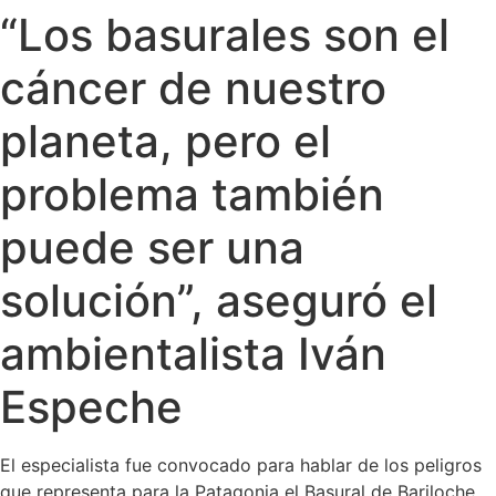
“Los basurales son el
Ir
al
cáncer de nuestro
contenido
planeta, pero el
problema también
puede ser una
solución”, aseguró el
ambientalista Iván
Espeche
El especialista fue convocado para hablar de los peligros
que representa para la Patagonia el Basural de Bariloche,